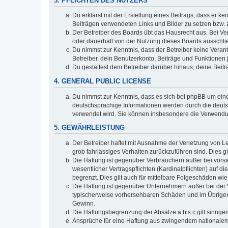
3. PFLICHTEN DES NUTZERS
Du erklärst mit der Erstellung eines Beitrags, dass er ke
Beiträgen verwendeten Links und Bilder zu setzen bzw.
Der Betreiber des Boards übt das Hausrecht aus. Bei V
oder dauerhaft von der Nutzung dieses Boards ausschlie
Du nimmst zur Kenntnis, dass der Betreiber keine Verantw
Betreiber, dein Benutzerkonto, Beiträge und Funktionen 
Du gestattest dem Betreiber darüber hinaus, deine Beit
4. GENERAL PUBLIC LICENSE
Du nimmst zur Kenntnis, dass es sich bei phpBB um eine
deutschsprachige Informationen werden durch die deuts
verwendet wird. Sie können insbesondere die Verwendun
5. GEWÄHRLEISTUNG
Der Betreiber haftet mit Ausnahme der Verletzung von Le
grob fahrlässiges Verhalten zurückzuführen sind. Dies 
Die Haftung ist gegenüber Verbrauchern außer bei vors
wesentlicher Vertragspflichten (Kardinalpflichten) auf
begrenzt. Dies gilt auch für mittelbare Folgeschäden 
Die Haftung ist gegenüber Unternehmern außer bei der V
typischerweise vorhersehbaren Schäden und im Übrigen 
Gewinn.
Die Haftungsbegrenzung der Absätze a bis c gilt sinnge
Ansprüche für eine Haftung aus zwingendem nationalem