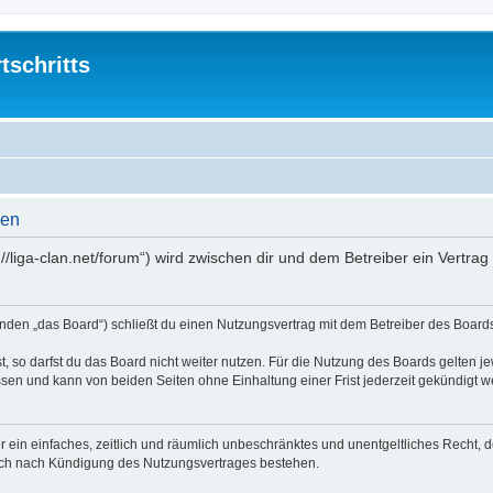
tschritts
gen
tp://liga-clan.net/forum“) wird zwischen dir und dem Betreiber ein Vert
lgenden „das Board“) schließt du einen Nutzungsvertrag mit dem Betreiber des Boards
 so darfst du das Board nicht weiter nutzen. Für die Nutzung des Boards gelten jew
sen und kann von beiden Seiten ohne Einhaltung einer Frist jederzeit gekündigt w
ber ein einfaches, zeitlich und räumlich unbeschränktes und unentgeltliches Recht
auch nach Kündigung des Nutzungsvertrages bestehen.