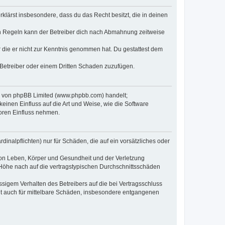
erklärst insbesondere, dass du das Recht besitzt, die in deinen
n Regeln kann der Betreiber dich nach Abmahnung zeitweise
er die er nicht zur Kenntnis genommen hat. Du gestattest dem
 Betreiber oder einem Dritten Schaden zuzufügen.
re von phpBB Limited (www.phpbb.com) handelt;
inen Einfluss auf die Art und Weise, wie die Software
oren Einfluss nehmen.
inalpflichten) nur für Schäden, die auf ein vorsätzliches oder
von Leben, Körper und Gesundheit und der Verletzung
r Höhe nach auf die vertragstypischen Durchschnittsschäden
sigem Verhalten des Betreibers auf die bei Vertragsschluss
lt auch für mittelbare Schäden, insbesondere entgangenen