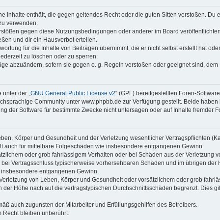
ine Inhalte enthält, die gegen geltendes Recht oder die guten Sitten verstoßen. Du 
 zu verwenden.
erstößen gegen diese Nutzungsbedingungen oder anderer im Board veröffentlichte
ßen und dir ein Hausverbot erteilen.
ortung für die Inhalte von Beiträgen übernimmt, die er nicht selbst erstellt hat od
jederzeit zu löschen oder zu sperren.
räge abzuändern, sofern sie gegen o. g. Regeln verstoßen oder geeignet sind, dem
 unter der „
GNU General Public License v2
“ (GPL) bereitgestellten Foren-Softwa
chsprachige Community unter www.phpbb.de zur Verfügung gestellt. Beide haben ke
g der Software für bestimmte Zwecke nicht untersagen oder auf Inhalte fremder F
ben, Körper und Gesundheit und der Verletzung wesentlicher Vertragspflichten (Kard
gilt auch für mittelbare Folgeschäden wie insbesondere entgangenen Gewinn.
ätzlichem oder grob fahrlässigem Verhalten oder bei Schäden aus der Verletzung 
 die bei Vertragsschluss typischerweise vorhersehbaren Schäden und im übrigen de
wie insbesondere entgangenen Gewinn.
erletzung von Leben, Körper und Gesundheit oder vorsätzlichem oder grob fahrläs
der Höhe nach auf die vertragstypischen Durchschnittsschäden begrenzt. Dies gi
mäß auch zugunsten der Mitarbeiter und Erfüllungsgehilfen des Betreibers.
 Recht bleiben unberührt.