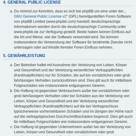
4. GENERAL PUBLIC LICENSE
Du nimmst zur Kenntnis, dass es sich bei phpBB um eine unter der „
GNU General Public License v2
“ (GPL) bereitgestellten Foren-Software
von phpBB Limited (www.phpbb.com) handelt; deutschsprachige
Informationen werden durch die deutschsprachige Community unter
www.phpbb.de zur Verfügung gestellt. Beide haben keinen Einfluss auf
die Art und Weise, wie die Software verwendet wird. Sie können
insbesondere die Verwendung der Software für bestimmte Zwecke nicht
untersagen oder auf Inhalte fremder Foren Einfluss nehmen.
5. GEWÄHRLEISTUNG
Der Betreiber haftet mit Ausnahme der Verletzung von Leben, Körper
und Gesundheit und der Verletzung wesentlicher Vertragspflichten
(Kardinalpflichten) nur für Schäden, die auf ein vorsätzliches oder grob
fahrlässiges Verhalten zurückzuführen sind. Dies gilt auch für mittelbare
Folgeschäden wie insbesondere entgangenen Gewinn.
Die Haftung ist gegenüber Verbrauchern außer bei vorsätzlichem oder
grob fahrlässigem Verhalten oder bei Schäden aus der Verletzung von
Leben, Körper und Gesundheit und der Verletzung wesentlicher
Vertragspflichten (Kardinalpflichten) auf die bei Vertragsschluss
typischerweise vorhersehbaren Schäden und im übrigen der Höhe nach
auf die vertragstypischen Durchschnittsschäden begrenzt. Dies gilt auch
für mittelbare Folgeschäden wie insbesondere entgangenen Gewinn.
Die Haftung ist gegenüber Unternehmern außer bei der Verletzung von
Leben, Körper und Gesundheit oder vorsätzlichem oder grob