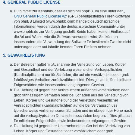
4. GENERAL PUBLIC LICENSE
Du nimmst zur Kenntnis, dass es sich bei phpBB um eine unter der „
GNU General Public License v2
“ (GPL) bereitgestellten Foren-Software
von phpBB Limited (www.phpbb.com) handelt; deutschsprachige
Informationen werden durch die deutschsprachige Community unter
www.phpbb.de zur Verfügung gestellt. Beide haben keinen Einfluss auf
die Art und Weise, wie die Software verwendet wird. Sie können
insbesondere die Verwendung der Software für bestimmte Zwecke nicht
untersagen oder auf Inhalte fremder Foren Einfluss nehmen.
5. GEWÄHRLEISTUNG
Der Betreiber haftet mit Ausnahme der Verletzung von Leben, Körper
und Gesundheit und der Verletzung wesentlicher Vertragspflichten
(Kardinalpflichten) nur für Schäden, die auf ein vorsätzliches oder grob
fahrlässiges Verhalten zurückzuführen sind. Dies gilt auch für mittelbare
Folgeschäden wie insbesondere entgangenen Gewinn.
Die Haftung ist gegenüber Verbrauchern außer bei vorsätzlichem oder
grob fahrlässigem Verhalten oder bei Schäden aus der Verletzung von
Leben, Körper und Gesundheit und der Verletzung wesentlicher
Vertragspflichten (Kardinalpflichten) auf die bei Vertragsschluss
typischerweise vorhersehbaren Schäden und im übrigen der Höhe nach
auf die vertragstypischen Durchschnittsschäden begrenzt. Dies gilt auch
für mittelbare Folgeschäden wie insbesondere entgangenen Gewinn.
Die Haftung ist gegenüber Unternehmern außer bei der Verletzung von
Leben, Körper und Gesundheit oder vorsätzlichem oder grob