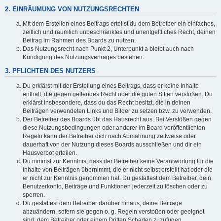
2. EINRÄUMUNG VON NUTZUNGSRECHTEN
Mit dem Erstellen eines Beitrags erteilst du dem Betreiber ein einfaches,
zeitlich und räumlich unbeschränktes und unentgeltliches Recht, deinen
Beitrag im Rahmen des Boards zu nutzen.
Das Nutzungsrecht nach Punkt 2, Unterpunkt a bleibt auch nach
Kündigung des Nutzungsvertrages bestehen.
3. PFLICHTEN DES NUTZERS
Du erklärst mit der Erstellung eines Beitrags, dass er keine Inhalte
enthält, die gegen geltendes Recht oder die guten Sitten verstoßen. Du
erklärst insbesondere, dass du das Recht besitzt, die in deinen
Beiträgen verwendeten Links und Bilder zu setzen bzw. zu verwenden.
Der Betreiber des Boards übt das Hausrecht aus. Bei Verstößen gegen
diese Nutzungsbedingungen oder anderer im Board veröffentlichten
Regeln kann der Betreiber dich nach Abmahnung zeitweise oder
dauerhaft von der Nutzung dieses Boards ausschließen und dir ein
Hausverbot erteilen.
Du nimmst zur Kenntnis, dass der Betreiber keine Verantwortung für die
Inhalte von Beiträgen übernimmt, die er nicht selbst erstellt hat oder die
er nicht zur Kenntnis genommen hat. Du gestattest dem Betreiber, dein
Benutzerkonto, Beiträge und Funktionen jederzeit zu löschen oder zu
sperren.
Du gestattest dem Betreiber darüber hinaus, deine Beiträge
abzuändern, sofern sie gegen o. g. Regeln verstoßen oder geeignet
sind, dem Betreiber oder einem Dritten Schaden zuzufügen.