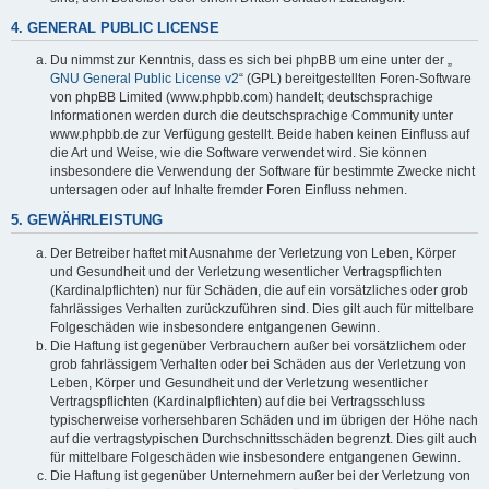
4. GENERAL PUBLIC LICENSE
Du nimmst zur Kenntnis, dass es sich bei phpBB um eine unter der „
GNU General Public License v2
“ (GPL) bereitgestellten Foren-Software
von phpBB Limited (www.phpbb.com) handelt; deutschsprachige
Informationen werden durch die deutschsprachige Community unter
www.phpbb.de zur Verfügung gestellt. Beide haben keinen Einfluss auf
die Art und Weise, wie die Software verwendet wird. Sie können
insbesondere die Verwendung der Software für bestimmte Zwecke nicht
untersagen oder auf Inhalte fremder Foren Einfluss nehmen.
5. GEWÄHRLEISTUNG
Der Betreiber haftet mit Ausnahme der Verletzung von Leben, Körper
und Gesundheit und der Verletzung wesentlicher Vertragspflichten
(Kardinalpflichten) nur für Schäden, die auf ein vorsätzliches oder grob
fahrlässiges Verhalten zurückzuführen sind. Dies gilt auch für mittelbare
Folgeschäden wie insbesondere entgangenen Gewinn.
Die Haftung ist gegenüber Verbrauchern außer bei vorsätzlichem oder
grob fahrlässigem Verhalten oder bei Schäden aus der Verletzung von
Leben, Körper und Gesundheit und der Verletzung wesentlicher
Vertragspflichten (Kardinalpflichten) auf die bei Vertragsschluss
typischerweise vorhersehbaren Schäden und im übrigen der Höhe nach
auf die vertragstypischen Durchschnittsschäden begrenzt. Dies gilt auch
für mittelbare Folgeschäden wie insbesondere entgangenen Gewinn.
Die Haftung ist gegenüber Unternehmern außer bei der Verletzung von