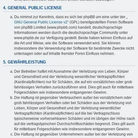
4. GENERAL PUBLIC LICENSE
Du nimmst zur Kenntnis, dass es sich bei phpBB um eine unter der „
GNU General Public License v2
“ (GPL) bereitgestellten Foren-Software
von phpBB Limited (www.phpbb.com) handelt; deutschsprachige
Informationen werden durch die deutschsprachige Community unter
www.phpbb.de zur Verfügung gestellt. Beide haben keinen Einfluss auf
die Art und Weise, wie die Software verwendet wird. Sie können
insbesondere die Verwendung der Software für bestimmte Zwecke nicht
untersagen oder auf Inhalte fremder Foren Einfluss nehmen.
5. GEWÄHRLEISTUNG
Der Betreiber haftet mit Ausnahme der Verletzung von Leben, Körper
und Gesundheit und der Verletzung wesentlicher Vertragspflichten
(Kardinalpflichten) nur für Schäden, die auf ein vorsätzliches oder grob
fahrlässiges Verhalten zurückzuführen sind. Dies gilt auch für mittelbare
Folgeschäden wie insbesondere entgangenen Gewinn.
Die Haftung ist gegenüber Verbrauchern außer bei vorsätzlichem oder
grob fahrlässigem Verhalten oder bei Schäden aus der Verletzung von
Leben, Körper und Gesundheit und der Verletzung wesentlicher
Vertragspflichten (Kardinalpflichten) auf die bei Vertragsschluss
typischerweise vorhersehbaren Schäden und im übrigen der Höhe nach
auf die vertragstypischen Durchschnittsschäden begrenzt. Dies gilt auch
für mittelbare Folgeschäden wie insbesondere entgangenen Gewinn.
Die Haftung ist gegenüber Unternehmern außer bei der Verletzung von