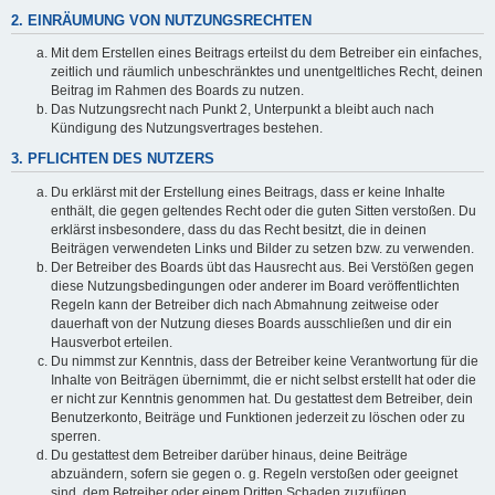
2. EINRÄUMUNG VON NUTZUNGSRECHTEN
Mit dem Erstellen eines Beitrags erteilst du dem Betreiber ein einfaches,
zeitlich und räumlich unbeschränktes und unentgeltliches Recht, deinen
Beitrag im Rahmen des Boards zu nutzen.
Das Nutzungsrecht nach Punkt 2, Unterpunkt a bleibt auch nach
Kündigung des Nutzungsvertrages bestehen.
3. PFLICHTEN DES NUTZERS
Du erklärst mit der Erstellung eines Beitrags, dass er keine Inhalte
enthält, die gegen geltendes Recht oder die guten Sitten verstoßen. Du
erklärst insbesondere, dass du das Recht besitzt, die in deinen
Beiträgen verwendeten Links und Bilder zu setzen bzw. zu verwenden.
Der Betreiber des Boards übt das Hausrecht aus. Bei Verstößen gegen
diese Nutzungsbedingungen oder anderer im Board veröffentlichten
Regeln kann der Betreiber dich nach Abmahnung zeitweise oder
dauerhaft von der Nutzung dieses Boards ausschließen und dir ein
Hausverbot erteilen.
Du nimmst zur Kenntnis, dass der Betreiber keine Verantwortung für die
Inhalte von Beiträgen übernimmt, die er nicht selbst erstellt hat oder die
er nicht zur Kenntnis genommen hat. Du gestattest dem Betreiber, dein
Benutzerkonto, Beiträge und Funktionen jederzeit zu löschen oder zu
sperren.
Du gestattest dem Betreiber darüber hinaus, deine Beiträge
abzuändern, sofern sie gegen o. g. Regeln verstoßen oder geeignet
sind, dem Betreiber oder einem Dritten Schaden zuzufügen.