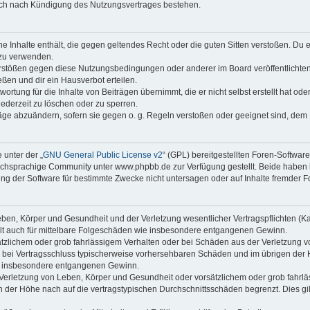
auch nach Kündigung des Nutzungsvertrages bestehen.
ine Inhalte enthält, die gegen geltendes Recht oder die guten Sitten verstoßen. Du 
 zu verwenden.
erstößen gegen diese Nutzungsbedingungen oder anderer im Board veröffentlichte
ßen und dir ein Hausverbot erteilen.
ortung für die Inhalte von Beiträgen übernimmt, die er nicht selbst erstellt hat od
jederzeit zu löschen oder zu sperren.
räge abzuändern, sofern sie gegen o. g. Regeln verstoßen oder geeignet sind, dem
 unter der „
GNU General Public License v2
“ (GPL) bereitgestellten Foren-Softwa
chsprachige Community unter www.phpbb.de zur Verfügung gestellt. Beide haben ke
g der Software für bestimmte Zwecke nicht untersagen oder auf Inhalte fremder F
ben, Körper und Gesundheit und der Verletzung wesentlicher Vertragspflichten (Kard
gilt auch für mittelbare Folgeschäden wie insbesondere entgangenen Gewinn.
ätzlichem oder grob fahrlässigem Verhalten oder bei Schäden aus der Verletzung 
 die bei Vertragsschluss typischerweise vorhersehbaren Schäden und im übrigen de
wie insbesondere entgangenen Gewinn.
erletzung von Leben, Körper und Gesundheit oder vorsätzlichem oder grob fahrläs
der Höhe nach auf die vertragstypischen Durchschnittsschäden begrenzt. Dies gi