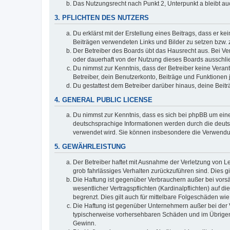
Das Nutzungsrecht nach Punkt 2, Unterpunkt a bleibt 
3. PFLICHTEN DES NUTZERS
Du erklärst mit der Erstellung eines Beitrags, dass er ke
Beiträgen verwendeten Links und Bilder zu setzen bzw.
Der Betreiber des Boards übt das Hausrecht aus. Bei V
oder dauerhaft von der Nutzung dieses Boards ausschlie
Du nimmst zur Kenntnis, dass der Betreiber keine Verantw
Betreiber, dein Benutzerkonto, Beiträge und Funktionen 
Du gestattest dem Betreiber darüber hinaus, deine Beit
4. GENERAL PUBLIC LICENSE
Du nimmst zur Kenntnis, dass es sich bei phpBB um eine
deutschsprachige Informationen werden durch die deuts
verwendet wird. Sie können insbesondere die Verwendun
5. GEWÄHRLEISTUNG
Der Betreiber haftet mit Ausnahme der Verletzung von Le
grob fahrlässiges Verhalten zurückzuführen sind. Dies 
Die Haftung ist gegenüber Verbrauchern außer bei vors
wesentlicher Vertragspflichten (Kardinalpflichten) auf
begrenzt. Dies gilt auch für mittelbare Folgeschäden 
Die Haftung ist gegenüber Unternehmern außer bei der V
typischerweise vorhersehbaren Schäden und im Übrigen 
Gewinn.