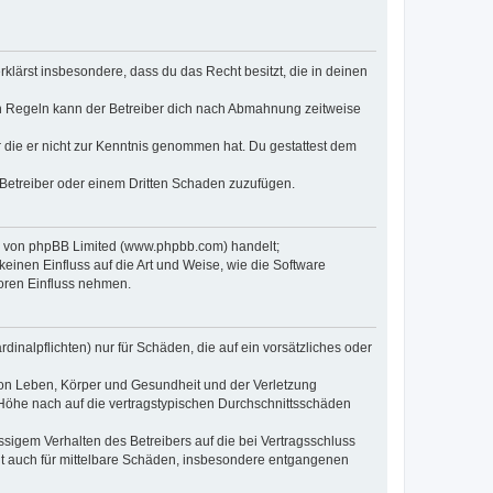
erklärst insbesondere, dass du das Recht besitzt, die in deinen
n Regeln kann der Betreiber dich nach Abmahnung zeitweise
er die er nicht zur Kenntnis genommen hat. Du gestattest dem
 Betreiber oder einem Dritten Schaden zuzufügen.
re von phpBB Limited (www.phpbb.com) handelt;
inen Einfluss auf die Art und Weise, wie die Software
oren Einfluss nehmen.
inalpflichten) nur für Schäden, die auf ein vorsätzliches oder
von Leben, Körper und Gesundheit und der Verletzung
r Höhe nach auf die vertragstypischen Durchschnittsschäden
sigem Verhalten des Betreibers auf die bei Vertragsschluss
lt auch für mittelbare Schäden, insbesondere entgangenen