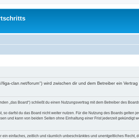
tschritts
tp://liga-clan.net/forum“) wird zwischen dir und dem Betreiber ein Vert
lgenden „das Board“) schließt du einen Nutzungsvertrag mit dem Betreiber des Boards
 so darfst du das Board nicht weiter nutzen. Für die Nutzung des Boards gelten jew
sen und kann von beiden Seiten ohne Einhaltung einer Frist jederzeit gekündigt w
ber ein einfaches, zeitlich und räumlich unbeschränktes und unentgeltliches Recht