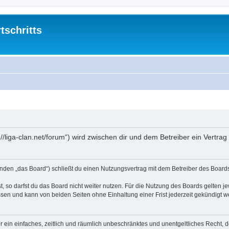
tschritts
tp://liga-clan.net/forum“) wird zwischen dir und dem Betreiber ein Vert
lgenden „das Board“) schließt du einen Nutzungsvertrag mit dem Betreiber des Boards
 so darfst du das Board nicht weiter nutzen. Für die Nutzung des Boards gelten jew
sen und kann von beiden Seiten ohne Einhaltung einer Frist jederzeit gekündigt w
ber ein einfaches, zeitlich und räumlich unbeschränktes und unentgeltliches Recht