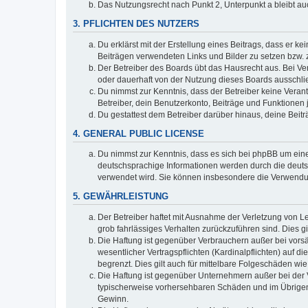
Das Nutzungsrecht nach Punkt 2, Unterpunkt a bleibt 
3. PFLICHTEN DES NUTZERS
Du erklärst mit der Erstellung eines Beitrags, dass er ke
Beiträgen verwendeten Links und Bilder zu setzen bzw.
Der Betreiber des Boards übt das Hausrecht aus. Bei V
oder dauerhaft von der Nutzung dieses Boards ausschlie
Du nimmst zur Kenntnis, dass der Betreiber keine Verantw
Betreiber, dein Benutzerkonto, Beiträge und Funktionen 
Du gestattest dem Betreiber darüber hinaus, deine Beit
4. GENERAL PUBLIC LICENSE
Du nimmst zur Kenntnis, dass es sich bei phpBB um eine
deutschsprachige Informationen werden durch die deuts
verwendet wird. Sie können insbesondere die Verwendun
5. GEWÄHRLEISTUNG
Der Betreiber haftet mit Ausnahme der Verletzung von Le
grob fahrlässiges Verhalten zurückzuführen sind. Dies 
Die Haftung ist gegenüber Verbrauchern außer bei vors
wesentlicher Vertragspflichten (Kardinalpflichten) auf
begrenzt. Dies gilt auch für mittelbare Folgeschäden 
Die Haftung ist gegenüber Unternehmern außer bei der V
typischerweise vorhersehbaren Schäden und im Übrigen 
Gewinn.