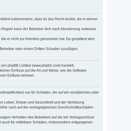
erklärst insbesondere, dass du das Recht besitzt, die in deinen
n Regeln kann der Betreiber dich nach Abmahnung zeitweise
er die er nicht zur Kenntnis genommen hat. Du gestattest dem
 Betreiber oder einem Dritten Schaden zuzufügen.
re von phpBB Limited (www.phpbb.com) handelt;
inen Einfluss auf die Art und Weise, wie die Software
oren Einfluss nehmen.
inalpflichten) nur für Schäden, die auf ein vorsätzliches oder
von Leben, Körper und Gesundheit und der Verletzung
r Höhe nach auf die vertragstypischen Durchschnittsschäden
sigem Verhalten des Betreibers auf die bei Vertragsschluss
lt auch für mittelbare Schäden, insbesondere entgangenen