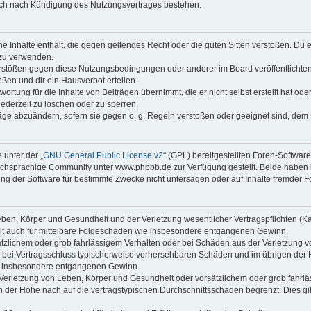
auch nach Kündigung des Nutzungsvertrages bestehen.
ine Inhalte enthält, die gegen geltendes Recht oder die guten Sitten verstoßen. Du 
 zu verwenden.
erstößen gegen diese Nutzungsbedingungen oder anderer im Board veröffentlichte
ßen und dir ein Hausverbot erteilen.
ortung für die Inhalte von Beiträgen übernimmt, die er nicht selbst erstellt hat od
jederzeit zu löschen oder zu sperren.
räge abzuändern, sofern sie gegen o. g. Regeln verstoßen oder geeignet sind, dem
 unter der „
GNU General Public License v2
“ (GPL) bereitgestellten Foren-Softwa
chsprachige Community unter www.phpbb.de zur Verfügung gestellt. Beide haben ke
g der Software für bestimmte Zwecke nicht untersagen oder auf Inhalte fremder F
ben, Körper und Gesundheit und der Verletzung wesentlicher Vertragspflichten (Kard
gilt auch für mittelbare Folgeschäden wie insbesondere entgangenen Gewinn.
ätzlichem oder grob fahrlässigem Verhalten oder bei Schäden aus der Verletzung 
 die bei Vertragsschluss typischerweise vorhersehbaren Schäden und im übrigen de
wie insbesondere entgangenen Gewinn.
erletzung von Leben, Körper und Gesundheit oder vorsätzlichem oder grob fahrläs
der Höhe nach auf die vertragstypischen Durchschnittsschäden begrenzt. Dies gi