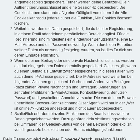
angemeldet bist) gespeichert. Ferner werden deine Benutzer-ID, ein
Authentifizierungsschlüssel und eine Session-ID gespeichert. Die
Cookies haben standardmäßig eine Gültigkeit von einem Jahr. Alle
Cookies kannst du jederzeit über die Funktion „Alle Cookies löschen“
löschen.
Weiterhin werden die Daten gespeichert, die du bei der Registrierung,
in deinem Profil oder deinem persönlichem Bereich angibst. Für die
Registrierung sind mindestens ein eindeutiger Benutzername, eine E-
Mail-Adresse und ein Passwort notwendig. Wenn durch den Betreiber
weitere Daten als notwendig festgelegt wurden, so ist dies für dich vor
deren Eingabe ersichtlich.
Wenn du einen Beitrag oder eine private Nachricht erstellst, so werden
die dort eingegebenen Daten ebenfalls gespeichert. Gleiches gilt, wenn
du einen Beitrag als Entwurf zwischenspeicherst. In diesen Fällen wird
auch deine IP-Adresse gespeichert. Die IP-Adresse wird weiterhin bei
folgenden Aktionen gespeichert: Löschen und Ändern von Beiträgen
(dazu zählen Private Nachrichten und Umfragen), Änderungen an
zentralen Profildaten (E-Mail-Adresse, Kontoaktivierung, Benutzer-
Passwort) und gescheiterte Anmeldeversuche. Die von deinem Browser
übermittelte Browser-Kennzeichnung (User Agent) wird nur in der „Wer
ist online?“-Funktion angezeigt und nicht dauerhaft gespeichert.
Schließlich erfordern einzelne Funktionen des Boards, dass weitere
Daten gespeichert werden. Dazu gehören dein Abstimmungsverhalten
bei Umfragen, der Gelesen-Status von deinen Beiträgen oder explizit
von dir gesetzte Lesezeichen oder Benachrichtigungsfunktionen.
Dein Passwort wird mit einer Einwege-Verschlüsselung (Hash)