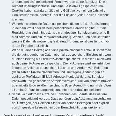
angemeldet bist) gespeichert. Ferner werden deine Benutzer-ID, ein
Authentifizierungsschlüssel und eine Session-ID gespeichert. Die
Cookies haben standardmäßig eine Gültigkeit von einem Jahr. Alle
Cookies kannst du jederzeit über die Funktion „Alle Cookies löschen“
löschen.
Weiterhin werden die Daten gespeichert, die du bei der Registrierung,
in deinem Profil oder deinem persönlichem Bereich angibst. Für die
Registrierung sind mindestens ein eindeutiger Benutzername, eine E-
Mail-Adresse und ein Passwort notwendig. Wenn durch den Betreiber
weitere Daten als notwendig festgelegt wurden, so ist dies für dich vor
deren Eingabe ersichtlich.
Wenn du einen Beitrag oder eine private Nachricht erstellst, so werden
die dort eingegebenen Daten ebenfalls gespeichert. Gleiches gilt, wenn
du einen Beitrag als Entwurf zwischenspeicherst. In diesen Fällen wird
auch deine IP-Adresse gespeichert. Die IP-Adresse wird weiterhin bei
folgenden Aktionen gespeichert: Löschen und Ändern von Beiträgen
(dazu zählen Private Nachrichten und Umfragen), Änderungen an
zentralen Profildaten (E-Mail-Adresse, Kontoaktivierung, Benutzer-
Passwort) und gescheiterte Anmeldeversuche. Die von deinem Browser
übermittelte Browser-Kennzeichnung (User Agent) wird nur in der „Wer
ist online?“-Funktion angezeigt und nicht dauerhaft gespeichert.
Schließlich erfordern einzelne Funktionen des Boards, dass weitere
Daten gespeichert werden. Dazu gehören dein Abstimmungsverhalten
bei Umfragen, der Gelesen-Status von deinen Beiträgen oder explizit
von dir gesetzte Lesezeichen oder Benachrichtigungsfunktionen.
Dein Passwort wird mit einer Einwege-Verschlüsselung (Hash)