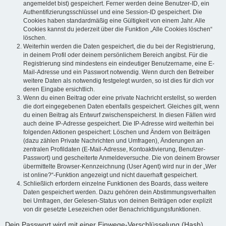
angemeldet bist) gespeichert. Ferner werden deine Benutzer-ID, ein
Authentifizierungsschlüssel und eine Session-ID gespeichert. Die
Cookies haben standardmäßig eine Gültigkeit von einem Jahr. Alle
Cookies kannst du jederzeit über die Funktion „Alle Cookies löschen“
löschen.
Weiterhin werden die Daten gespeichert, die du bei der Registrierung,
in deinem Profil oder deinem persönlichem Bereich angibst. Für die
Registrierung sind mindestens ein eindeutiger Benutzername, eine E-
Mail-Adresse und ein Passwort notwendig. Wenn durch den Betreiber
weitere Daten als notwendig festgelegt wurden, so ist dies für dich vor
deren Eingabe ersichtlich.
Wenn du einen Beitrag oder eine private Nachricht erstellst, so werden
die dort eingegebenen Daten ebenfalls gespeichert. Gleiches gilt, wenn
du einen Beitrag als Entwurf zwischenspeicherst. In diesen Fällen wird
auch deine IP-Adresse gespeichert. Die IP-Adresse wird weiterhin bei
folgenden Aktionen gespeichert: Löschen und Ändern von Beiträgen
(dazu zählen Private Nachrichten und Umfragen), Änderungen an
zentralen Profildaten (E-Mail-Adresse, Kontoaktivierung, Benutzer-
Passwort) und gescheiterte Anmeldeversuche. Die von deinem Browser
übermittelte Browser-Kennzeichnung (User Agent) wird nur in der „Wer
ist online?“-Funktion angezeigt und nicht dauerhaft gespeichert.
Schließlich erfordern einzelne Funktionen des Boards, dass weitere
Daten gespeichert werden. Dazu gehören dein Abstimmungsverhalten
bei Umfragen, der Gelesen-Status von deinen Beiträgen oder explizit
von dir gesetzte Lesezeichen oder Benachrichtigungsfunktionen.
Dein Passwort wird mit einer Einwege-Verschlüsselung (Hash)