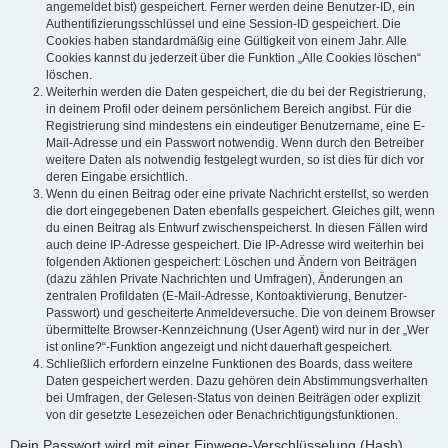
angemeldet bist) gespeichert. Ferner werden deine Benutzer-ID, ein
Authentifizierungsschlüssel und eine Session-ID gespeichert. Die
Cookies haben standardmäßig eine Gültigkeit von einem Jahr. Alle
Cookies kannst du jederzeit über die Funktion „Alle Cookies löschen“
löschen.
Weiterhin werden die Daten gespeichert, die du bei der Registrierung,
in deinem Profil oder deinem persönlichem Bereich angibst. Für die
Registrierung sind mindestens ein eindeutiger Benutzername, eine E-
Mail-Adresse und ein Passwort notwendig. Wenn durch den Betreiber
weitere Daten als notwendig festgelegt wurden, so ist dies für dich vor
deren Eingabe ersichtlich.
Wenn du einen Beitrag oder eine private Nachricht erstellst, so werden
die dort eingegebenen Daten ebenfalls gespeichert. Gleiches gilt, wenn
du einen Beitrag als Entwurf zwischenspeicherst. In diesen Fällen wird
auch deine IP-Adresse gespeichert. Die IP-Adresse wird weiterhin bei
folgenden Aktionen gespeichert: Löschen und Ändern von Beiträgen
(dazu zählen Private Nachrichten und Umfragen), Änderungen an
zentralen Profildaten (E-Mail-Adresse, Kontoaktivierung, Benutzer-
Passwort) und gescheiterte Anmeldeversuche. Die von deinem Browser
übermittelte Browser-Kennzeichnung (User Agent) wird nur in der „Wer
ist online?“-Funktion angezeigt und nicht dauerhaft gespeichert.
Schließlich erfordern einzelne Funktionen des Boards, dass weitere
Daten gespeichert werden. Dazu gehören dein Abstimmungsverhalten
bei Umfragen, der Gelesen-Status von deinen Beiträgen oder explizit
von dir gesetzte Lesezeichen oder Benachrichtigungsfunktionen.
Dein Passwort wird mit einer Einwege-Verschlüsselung (Hash)