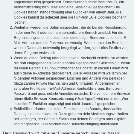
angemeldet bist) gespeichert. Ferner werden deine Benutzer-ID, ein
Authentifizierungsschlüssel und eine Session-ID gespeichert. Die
Cookies haben standardmäßig eine Gültigkeit von einem Jahr. Alle
Cookies kannst du jederzeit über die Funktion „Alle Cookies löschen“
löschen.
Weiterhin werden die Daten gespeichert, die du bei der Registrierung,
in deinem Profil oder deinem persönlichem Bereich angibst. Für die
Registrierung sind mindestens ein eindeutiger Benutzername, eine E-
Mail-Adresse und ein Passwort notwendig. Wenn durch den Betreiber
weitere Daten als notwendig festgelegt wurden, so ist dies für dich vor
deren Eingabe ersichtlich.
Wenn du einen Beitrag oder eine private Nachricht erstellst, so werden
die dort eingegebenen Daten ebenfalls gespeichert. Gleiches gilt, wenn
du einen Beitrag als Entwurf zwischenspeicherst. In diesen Fällen wird
auch deine IP-Adresse gespeichert. Die IP-Adresse wird weiterhin bei
folgenden Aktionen gespeichert: Löschen und Ändern von Beiträgen
(dazu zählen Private Nachrichten und Umfragen), Änderungen an
zentralen Profildaten (E-Mail-Adresse, Kontoaktivierung, Benutzer-
Passwort) und gescheiterte Anmeldeversuche. Die von deinem Browser
übermittelte Browser-Kennzeichnung (User Agent) wird nur in der „Wer
ist online?“-Funktion angezeigt und nicht dauerhaft gespeichert.
Schließlich erfordern einzelne Funktionen des Boards, dass weitere
Daten gespeichert werden. Dazu gehören dein Abstimmungsverhalten
bei Umfragen, der Gelesen-Status von deinen Beiträgen oder explizit
von dir gesetzte Lesezeichen oder Benachrichtigungsfunktionen.
Dein Passwort wird mit einer Einwege-Verschlüsselung (Hash)