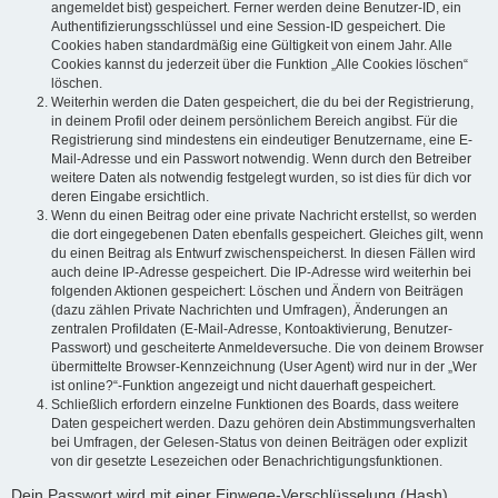
angemeldet bist) gespeichert. Ferner werden deine Benutzer-ID, ein
Authentifizierungsschlüssel und eine Session-ID gespeichert. Die
Cookies haben standardmäßig eine Gültigkeit von einem Jahr. Alle
Cookies kannst du jederzeit über die Funktion „Alle Cookies löschen“
löschen.
Weiterhin werden die Daten gespeichert, die du bei der Registrierung,
in deinem Profil oder deinem persönlichem Bereich angibst. Für die
Registrierung sind mindestens ein eindeutiger Benutzername, eine E-
Mail-Adresse und ein Passwort notwendig. Wenn durch den Betreiber
weitere Daten als notwendig festgelegt wurden, so ist dies für dich vor
deren Eingabe ersichtlich.
Wenn du einen Beitrag oder eine private Nachricht erstellst, so werden
die dort eingegebenen Daten ebenfalls gespeichert. Gleiches gilt, wenn
du einen Beitrag als Entwurf zwischenspeicherst. In diesen Fällen wird
auch deine IP-Adresse gespeichert. Die IP-Adresse wird weiterhin bei
folgenden Aktionen gespeichert: Löschen und Ändern von Beiträgen
(dazu zählen Private Nachrichten und Umfragen), Änderungen an
zentralen Profildaten (E-Mail-Adresse, Kontoaktivierung, Benutzer-
Passwort) und gescheiterte Anmeldeversuche. Die von deinem Browser
übermittelte Browser-Kennzeichnung (User Agent) wird nur in der „Wer
ist online?“-Funktion angezeigt und nicht dauerhaft gespeichert.
Schließlich erfordern einzelne Funktionen des Boards, dass weitere
Daten gespeichert werden. Dazu gehören dein Abstimmungsverhalten
bei Umfragen, der Gelesen-Status von deinen Beiträgen oder explizit
von dir gesetzte Lesezeichen oder Benachrichtigungsfunktionen.
Dein Passwort wird mit einer Einwege-Verschlüsselung (Hash)