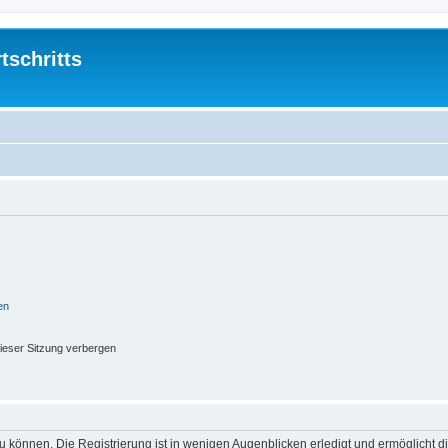
tschritts
en
ieser Sitzung verbergen
 können. Die Registrierung ist in wenigen Augenblicken erledigt und ermöglicht di