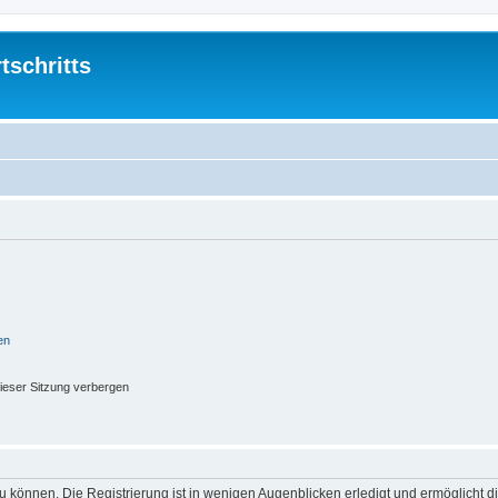
tschritts
en
ieser Sitzung verbergen
 können. Die Registrierung ist in wenigen Augenblicken erledigt und ermöglicht di