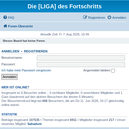
Die [LIGA] des Fortschritts
FAQ
Registrieren
Anmelden
Foren-Übersicht
Aktuelle Zeit: Fr 7. Aug 2026, 15:49
Dieses Board hat keine Foren.
ANMELDEN
•
REGISTRIEREN
Benutzername:
Passwort:
Ich habe mein Passwort vergessen
Angemeldet bleiben
WER IST ONLINE?
Insgesamt ist
1
Besucher online :: 0 sichtbare Mitglieder, 0 unsichtbare Mitglieder und 1
Gast (basierend auf den aktiven Besuchern der letzten 5 Minuten)
Der Besucherrekord liegt bei
606
Besuchern, die am Do 11. Jun 2026, 10:17 gleichzeitig
online waren.
STATISTIK
Beiträge insgesamt
107535
• Themen insgesamt
6911
• Mitglieder insgesamt
217
• Unser
neuestes Mitglied:
Sahadum