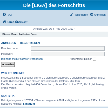
Die [LIGA] des Fortschritts
FAQ
Registrieren
Anmelden
Foren-Übersicht
Aktuelle Zeit: Do 6. Aug 2026, 14:27
Dieses Board hat keine Foren.
ANMELDEN
•
REGISTRIEREN
Benutzername:
Passwort:
Ich habe mein Passwort vergessen
Angemeldet bleiben
WER IST ONLINE?
Insgesamt sind
2
Besucher online :: 0 sichtbare Mitglieder, 0 unsichtbare Mitglieder und 2
Gäste (basierend auf den aktiven Besuchern der letzten 5 Minuten)
Der Besucherrekord liegt bei
606
Besuchern, die am Do 11. Jun 2026, 10:17 gleichzeitig
online waren.
STATISTIK
Beiträge insgesamt
107534
• Themen insgesamt
6911
• Mitglieder insgesamt
217
• Unser
neuestes Mitglied:
Sahadum