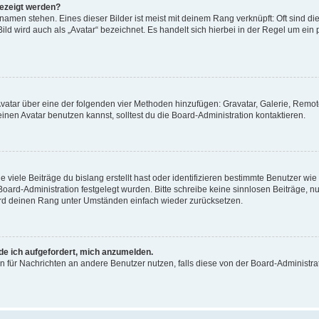
gezeigt werden?
amen stehen. Eines dieser Bilder ist meist mit deinem Rang verknüpft: Oft sind di
ld wird auch als „Avatar“ bezeichnet. Es handelt sich hierbei in der Regel um ein
 Avatar über eine der folgenden vier Methoden hinzufügen: Gravatar, Galerie, Rem
en Avatar benutzen kannst, solltest du die Board-Administration kontaktieren.
viele Beiträge du bislang erstellt hast oder identifizieren bestimmte Benutzer w
 Board-Administration festgelegt wurden. Bitte schreibe keine sinnlosen Beiträge
wird deinen Rang unter Umständen einfach wieder zurücksetzen.
rde ich aufgefordert, mich anzumelden.
ion für Nachrichten an andere Benutzer nutzen, falls diese von der Board-Administ