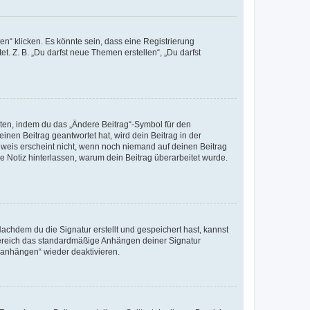
n“ klicken. Es könnte sein, dass eine Registrierung
t. Z. B. „Du darfst neue Themen erstellen“, „Du darfst
iten, indem du das „Ändere Beitrag“-Symbol für den
inen Beitrag geantwortet hat, wird dein Beitrag in der
nweis erscheint nicht, wenn noch niemand auf deinen Beitrag
ne Notiz hinterlassen, warum dein Beitrag überarbeitet wurde.
chdem du die Signatur erstellt und gespeichert hast, kannst
Bereich das standardmäßige Anhängen deiner Signatur
r anhängen“ wieder deaktivieren.