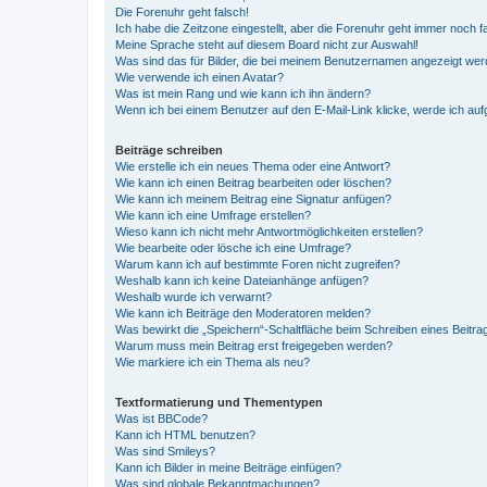
Die Forenuhr geht falsch!
Ich habe die Zeitzone eingestellt, aber die Forenuhr geht immer noch f
Meine Sprache steht auf diesem Board nicht zur Auswahl!
Was sind das für Bilder, die bei meinem Benutzernamen angezeigt we
Wie verwende ich einen Avatar?
Was ist mein Rang und wie kann ich ihn ändern?
Wenn ich bei einem Benutzer auf den E-Mail-Link klicke, werde ich au
Beiträge schreiben
Wie erstelle ich ein neues Thema oder eine Antwort?
Wie kann ich einen Beitrag bearbeiten oder löschen?
Wie kann ich meinem Beitrag eine Signatur anfügen?
Wie kann ich eine Umfrage erstellen?
Wieso kann ich nicht mehr Antwortmöglichkeiten erstellen?
Wie bearbeite oder lösche ich eine Umfrage?
Warum kann ich auf bestimmte Foren nicht zugreifen?
Weshalb kann ich keine Dateianhänge anfügen?
Weshalb wurde ich verwarnt?
Wie kann ich Beiträge den Moderatoren melden?
Was bewirkt die „Speichern“-Schaltfläche beim Schreiben eines Beitra
Warum muss mein Beitrag erst freigegeben werden?
Wie markiere ich ein Thema als neu?
Textformatierung und Thementypen
Was ist BBCode?
Kann ich HTML benutzen?
Was sind Smileys?
Kann ich Bilder in meine Beiträge einfügen?
Was sind globale Bekanntmachungen?