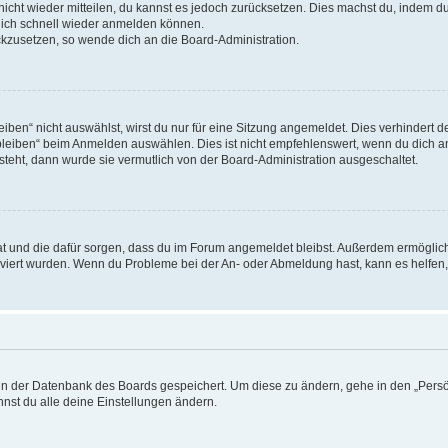
 nicht wieder mitteilen, du kannst es jedoch zurücksetzen. Dies machst du, indem 
 dich schnell wieder anmelden können.
ückzusetzen, so wende dich an die Board-Administration.
en“ nicht auswählst, wirst du nur für eine Sitzung angemeldet. Dies verhindert 
leiben“ beim Anmelden auswählen. Dies ist nicht empfehlenswert, wenn du dich an
 steht, dann wurde sie vermutlich von der Board-Administration ausgeschaltet.
 hat und die dafür sorgen, dass du im Forum angemeldet bleibst. Außerdem ermögli
tiviert wurden. Wenn du Probleme bei der An- oder Abmeldung hast, kann es helfen
n in der Datenbank des Boards gespeichert. Um diese zu ändern, gehe in den „Persö
nst du alle deine Einstellungen ändern.