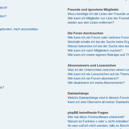
alsch!
Freunde und ignorierte Mitglieder
Wozu benötige ich die Listen der Freunde un
rden?
Wie kann ich Mitglieder zur Liste der Freund
wieder aus den Listen entfernen?
fgefordert, mich anzumelden.
Die Foren durchsuchen
Wie kann ich ein Forum oder mehrere For
Weshalb erhalte ich bei der Suche keine Er
Warum bekomme ich bei der Suche eine lee
Wie kann ich nach Mitgliedern suchen?
Wie kann ich meine eigenen Beiträge und T
Abonnements und Lesezeichen
Was ist der Unterschied zwischen einem L
Wie kann ich ein Lesezeichen auf ein Them
Wie kann ich ein Forum abonnieren?
Wie deaktiviere ich meine Abonnements?
gs?
Dateianhänge
Welche Dateianhänge sind in diesem Forum
Kann ich eine Übersicht all meiner Dateian
phpBB betreffende Fragen
Wer hat diese Forensoftware entwickelt?
Warum ist Funktion x oder y nicht enthalten
An wen soll ich mich wenden, falls es Besc