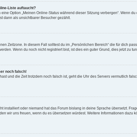
ine-Liste auftaucht?
n eine Option „Meinen Online-Status während dieser Sitzung verbergen“. Wenn du d
st dann als unsichtbarer Besucher gezählt.
en Zeitzone. In diesem Fall solltest du im „Persönlichen Bereich“ die für dich passe
den. Wenn du noch nicht registriert bist, ist dies ein guter Grund, dies jetzt zu tun
mer noch falsch!
t hast und die Zeit trotzdem noch falsch ist, geht die Uhr des Servers vermutlich fal
t installiert oder niemand hat das Forum bislang in deine Sprache übersetzt. Frag
, würden wir uns freuen, wenn du es übersetzen würdest. Weitere Informationen dazu