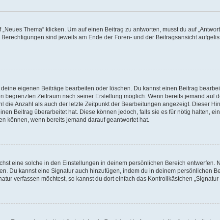
„Neues Thema“ klicken. Um auf einen Beitrag zu antworten, musst du auf „Antworte
e Berechtigungen sind jeweils am Ende der Foren- und der Beitragsansicht aufgeliste
r deine eigenen Beiträge bearbeiten oder löschen. Du kannst einen Beitrag bearbe
inen begrenzten Zeitraum nach seiner Erstellung möglich. Wenn bereits jemand auf de
 die Anzahl als auch der letzte Zeitpunkt der Bearbeitungen angezeigt. Dieser Hi
en Beitrag überarbeitet hat. Diese können jedoch, falls sie es für nötig halten, ei
hen können, wenn bereits jemand darauf geantwortet hat.
st eine solche in den Einstellungen in deinem persönlichen Bereich entwerfen. Na
eren. Du kannst eine Signatur auch hinzufügen, indem du in deinem persönlichen 
atur verfassen möchtest, so kannst du dort einfach das Kontrollkästchen „Signatu