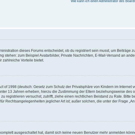
Wie kann ich einen Administrator des Board
istration dieses Forums entscheidet, ob du registriert sein musst, um Beiträge zu s
ung stehen: zum Beispiel Avatarbilder, Private Nachrichten, E-Mail-Versand an ander
 zahlreiche Vorteile bietet.
t of 1998 (deutsch: Gesetz zum Schutz der Privatsphäre von Kindern im Internet vo
unter 13 Jahren erheben, hierzu die Zustimmung der Eltern beziehungsweise des o
h zu registrieren versuchst, zutrifft, ziehe einen rechtlichen Beistand zu Rate. Bit
für Rechtsangelegenheiten jeglicher Art ist; außer solchen, die unter der Frage „
.
g komplett ausgeschaltet hat, damit sich keine neuen Benutzer mehr anmelden könn