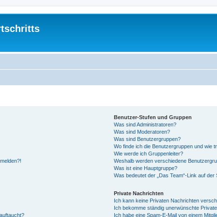
tschritts
Benutzer-Stufen und Gruppen
Was sind Administratoren?
Was sind Moderatoren?
Was sind Benutzergruppen?
Wo finde ich die Benutzergruppen und wie tr
Wie werde ich Gruppenleiter?
anmelden?!
Weshalb werden verschiedene Benutzergrupp
Was ist eine Hauptgruppe?
Was bedeutet der „Das Team“-Link auf der S
Private Nachrichten
Ich kann keine Privaten Nachrichten versch
Ich bekomme ständig unerwünschte Private
auftaucht?
Ich habe eine Spam-E-Mail von einem Mitgli