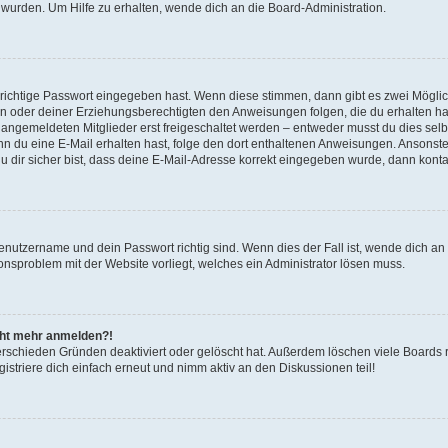
 wurden. Um Hilfe zu erhalten, wende dich an die Board-Administration.
 richtige Passwort eingegeben hast. Wenn diese stimmen, dann gibt es zwei Mögl
tern oder deiner Erziehungsberechtigten den Anweisungen folgen, die du erhalten ha
u angemeldeten Mitglieder erst freigeschaltet werden – entweder musst du dies selbs
. Wenn du eine E-Mail erhalten hast, folge den dort enthaltenen Anweisungen. Ansons
 dir sicher bist, dass deine E-Mail-Adresse korrekt eingegeben wurde, dann kontak
Benutzername und dein Passwort richtig sind. Wenn dies der Fall ist, wende dich a
ionsproblem mit der Website vorliegt, welches ein Administrator lösen muss.
icht mehr anmelden?!
erschieden Gründen deaktiviert oder gelöscht hat. Außerdem löschen viele Boards r
triere dich einfach erneut und nimm aktiv an den Diskussionen teil!