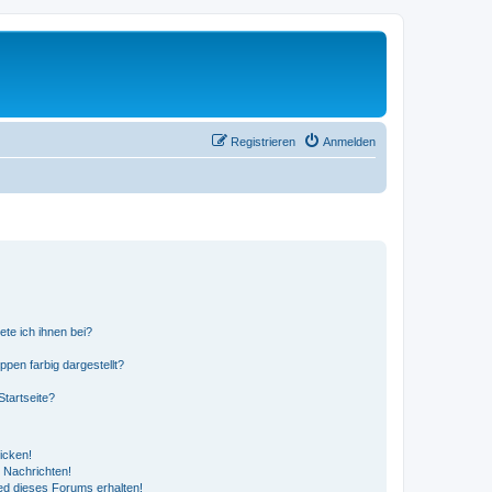
Registrieren
Anmelden
ete ich ihnen bei?
en farbig dargestellt?
tartseite?
icken!
 Nachrichten!
ed dieses Forums erhalten!