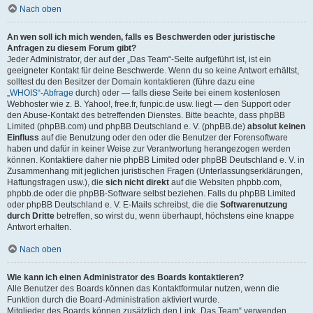
Nach oben
An wen soll ich mich wenden, falls es Beschwerden oder juristische
Anfragen zu diesem Forum gibt?
Jeder Administrator, der auf der „Das Team“-Seite aufgeführt ist, ist ein
geeigneter Kontakt für deine Beschwerde. Wenn du so keine Antwort erhältst,
solltest du den Besitzer der Domain kontaktieren (führe dazu eine
„WHOIS“-Abfrage
durch) oder — falls diese Seite bei einem kostenlosen
Webhoster wie z. B. Yahoo!, free.fr, funpic.de usw. liegt — den Support oder
den Abuse-Kontakt des betreffenden Dienstes. Bitte beachte, dass phpBB
Limited (phpBB.com) und phpBB Deutschland e. V. (phpBB.de)
absolut keinen
Einfluss
auf die Benutzung oder den oder die Benutzer der Forensoftware
haben und dafür in keiner Weise zur Verantwortung herangezogen werden
können. Kontaktiere daher nie phpBB Limited oder phpBB Deutschland e. V. in
Zusammenhang mit jeglichen juristischen Fragen (Unterlassungserklärungen,
Haftungsfragen usw.), die
sich nicht direkt
auf die Websiten phpbb.com,
phpbb.de oder die phpBB-Software selbst beziehen. Falls du phpBB Limited
oder phpBB Deutschland e. V. E-Mails schreibst, die die
Softwarenutzung
durch Dritte
betreffen, so wirst du, wenn überhaupt, höchstens eine knappe
Antwort erhalten.
Nach oben
Wie kann ich einen Administrator des Boards kontaktieren?
Alle Benutzer des Boards können das Kontaktformular nutzen, wenn die
Funktion durch die Board-Administration aktiviert wurde.
Mitglieder des Boards können zusätzlich den Link „Das Team“ verwenden.