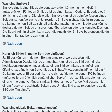
Was sind Smileys?
Smileys sind kleine Bilder, die benutzt werden können, um ein Gefühl
auszudrücken. Für jeden Smiley gibt es einen kurzen Code, z. B. bedeutet :)
fröhlich und :( traurig. Die Liste aller Smileys kannst du beim Verfassen eines
Beitrags sehen. Versuche bitte trotzdem, Smileys nicht zu häufig zu benutzen,
sie können einen Beitrag schnell unlesbar machen und ein Moderator könnte
deshalb deinen Beitrag entsprechend überarbeiten oder gar komplett löschen.
Die Board-Administration kann auch die Anzahl der Smileys begrenzen, die du
in einem Beitrag benutzen kannst.
Nach oben
Kann ich Bilder in meine Beiträge einfügen?
Ja, Bilder können in deinem Beitrag angezeigt werden. Wenn die
Administration Dateianhänge erlaubt hat, kannst du das Bild auch direkt
hochladen. Ansonsten musst du zu einem Bild verlinken, das auf einem
öffentlich zugänglichen Server liegt, z. B. http://www.domain.tld/mein-bild.gif.
Du kannst weder Bilder verlinken, die sich auf deinem eigenen PC befinden
(außer es ist ein öffentlich zugänglicher Server), noch zu Bildern, die nur nach
einer Anmeldung verfügbar sind, z. B. Hotmail- oder Yahoo-Mailboxen, mit
einem Passwort geschützte Seiten usw. Um das Bild anzuzeigen, benutze den
BBCode-Tag „[img]“.
Nach oben
Was sind globale Bekanntmachungen?
Globale Bekanntmachungen beinhalten wichtige Informationen, deshalb