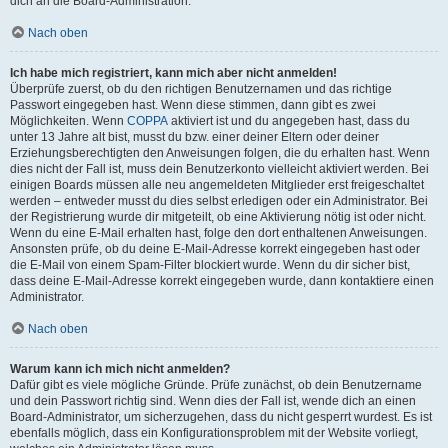
dich an die Board-Administration.
Nach oben
Ich habe mich registriert, kann mich aber nicht anmelden!
Überprüfe zuerst, ob du den richtigen Benutzernamen und das richtige
Passwort eingegeben hast. Wenn diese stimmen, dann gibt es zwei
Möglichkeiten. Wenn
COPPA
aktiviert ist und du angegeben hast, dass du
unter 13 Jahre alt bist, musst du bzw. einer deiner Eltern oder deiner
Erziehungsberechtigten den Anweisungen folgen, die du erhalten hast. Wenn
dies nicht der Fall ist, muss dein Benutzerkonto vielleicht aktiviert werden. Bei
einigen Boards müssen alle neu angemeldeten Mitglieder erst freigeschaltet
werden – entweder musst du dies selbst erledigen oder ein Administrator. Bei
der Registrierung wurde dir mitgeteilt, ob eine Aktivierung nötig ist oder nicht.
Wenn du eine E-Mail erhalten hast, folge den dort enthaltenen Anweisungen.
Ansonsten prüfe, ob du deine E-Mail-Adresse korrekt eingegeben hast oder
die E-Mail von einem Spam-Filter blockiert wurde. Wenn du dir sicher bist,
dass deine E-Mail-Adresse korrekt eingegeben wurde, dann kontaktiere einen
Administrator.
Nach oben
Warum kann ich mich nicht anmelden?
Dafür gibt es viele mögliche Gründe. Prüfe zunächst, ob dein Benutzername
und dein Passwort richtig sind. Wenn dies der Fall ist, wende dich an einen
Board-Administrator, um sicherzugehen, dass du nicht gesperrt wurdest. Es ist
ebenfalls möglich, dass ein Konfigurationsproblem mit der Website vorliegt,