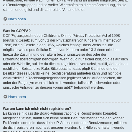
Avatarbilder, Private Nachrichten, E-Mail-Versand an andere Mitglieder, Beitritt
zu Benutzergruppen und so weiter. Wir empfehlen dir eine Anmeldung, da sie
schnell erledigt ist und dir zahlreiche Vorteile bietet.
Nach oben
Was ist COPPA?
COPPA, ausgeschrieben Children’s Online Privacy Protection Act of 1998
(deutsch: Gesetz zum Schutz der Privatsphäre von Kindern im Internet von
1998) ist ein Gesetz in den USA, welches festlegt, dass Websites, die
möglicherweise persönliche Daten von Kindern unter 13 Jahren erheben,
hierzu die Zustimmung der Eltern beziehungsweise des oder der
Erziehungsberechtigten benötigen. Wenn du dir unsicher bist, ob dies auf dich
oder die Website, auf der du dich zu registrieren versuchst, zutrifft, ziehe einen
rechtlichen Beistand zu Rate. Bitte beachte, dass phpBB Limited und der
Besitzer dieses Boards keine Rechtsberatung anbieten kann und nicht die
Anlaufstelle für Rechtsangelegenheiten jeglicher Art ist; außer solchen, die
unter der Frage „An wen soll ich mich wenden, falls es Beschwerden oder
juristische Anfragen zu diesem Forum gibt?“ behandelt werden.
Nach oben
Warum kann ich mich nicht registrieren?
Es kann sein, dass die Board-Administration die Registrierung komplett
ausgeschaltet hat, damit sich keine neuen Benutzer mehr anmelden können.
Es könnte auch sein, dass deine IP-Adresse oder der Benutzername, mit dem
du dich registrieren möchtest, gesperrt wurden. Um Hilfe zu erhalten, wende