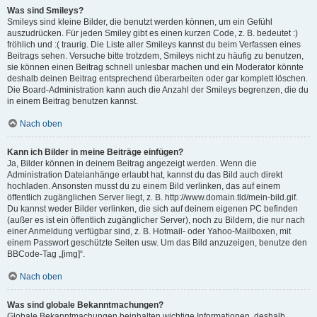
Was sind Smileys?
Smileys sind kleine Bilder, die benutzt werden können, um ein Gefühl
auszudrücken. Für jeden Smiley gibt es einen kurzen Code, z. B. bedeutet :)
fröhlich und :( traurig. Die Liste aller Smileys kannst du beim Verfassen eines
Beitrags sehen. Versuche bitte trotzdem, Smileys nicht zu häufig zu benutzen,
sie können einen Beitrag schnell unlesbar machen und ein Moderator könnte
deshalb deinen Beitrag entsprechend überarbeiten oder gar komplett löschen.
Die Board-Administration kann auch die Anzahl der Smileys begrenzen, die du
in einem Beitrag benutzen kannst.
Nach oben
Kann ich Bilder in meine Beiträge einfügen?
Ja, Bilder können in deinem Beitrag angezeigt werden. Wenn die
Administration Dateianhänge erlaubt hat, kannst du das Bild auch direkt
hochladen. Ansonsten musst du zu einem Bild verlinken, das auf einem
öffentlich zugänglichen Server liegt, z. B. http://www.domain.tld/mein-bild.gif.
Du kannst weder Bilder verlinken, die sich auf deinem eigenen PC befinden
(außer es ist ein öffentlich zugänglicher Server), noch zu Bildern, die nur nach
einer Anmeldung verfügbar sind, z. B. Hotmail- oder Yahoo-Mailboxen, mit
einem Passwort geschützte Seiten usw. Um das Bild anzuzeigen, benutze den
BBCode-Tag „[img]“.
Nach oben
Was sind globale Bekanntmachungen?
Globale Bekanntmachungen beinhalten wichtige Informationen, deshalb