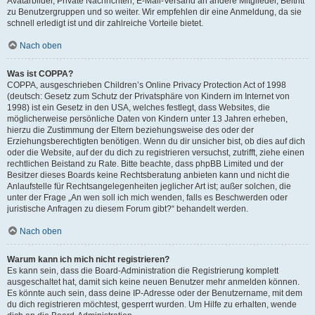
Avatarbilder, Private Nachrichten, E-Mail-Versand an andere Mitglieder, Beitritt
zu Benutzergruppen und so weiter. Wir empfehlen dir eine Anmeldung, da sie
schnell erledigt ist und dir zahlreiche Vorteile bietet.
Nach oben
Was ist COPPA?
COPPA, ausgeschrieben Children’s Online Privacy Protection Act of 1998
(deutsch: Gesetz zum Schutz der Privatsphäre von Kindern im Internet von
1998) ist ein Gesetz in den USA, welches festlegt, dass Websites, die
möglicherweise persönliche Daten von Kindern unter 13 Jahren erheben,
hierzu die Zustimmung der Eltern beziehungsweise des oder der
Erziehungsberechtigten benötigen. Wenn du dir unsicher bist, ob dies auf dich
oder die Website, auf der du dich zu registrieren versuchst, zutrifft, ziehe einen
rechtlichen Beistand zu Rate. Bitte beachte, dass phpBB Limited und der
Besitzer dieses Boards keine Rechtsberatung anbieten kann und nicht die
Anlaufstelle für Rechtsangelegenheiten jeglicher Art ist; außer solchen, die
unter der Frage „An wen soll ich mich wenden, falls es Beschwerden oder
juristische Anfragen zu diesem Forum gibt?“ behandelt werden.
Nach oben
Warum kann ich mich nicht registrieren?
Es kann sein, dass die Board-Administration die Registrierung komplett
ausgeschaltet hat, damit sich keine neuen Benutzer mehr anmelden können.
Es könnte auch sein, dass deine IP-Adresse oder der Benutzername, mit dem
du dich registrieren möchtest, gesperrt wurden. Um Hilfe zu erhalten, wende