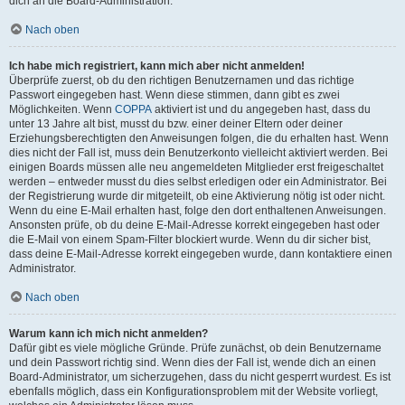
dich an die Board-Administration.
Nach oben
Ich habe mich registriert, kann mich aber nicht anmelden!
Überprüfe zuerst, ob du den richtigen Benutzernamen und das richtige
Passwort eingegeben hast. Wenn diese stimmen, dann gibt es zwei
Möglichkeiten. Wenn
COPPA
aktiviert ist und du angegeben hast, dass du
unter 13 Jahre alt bist, musst du bzw. einer deiner Eltern oder deiner
Erziehungsberechtigten den Anweisungen folgen, die du erhalten hast. Wenn
dies nicht der Fall ist, muss dein Benutzerkonto vielleicht aktiviert werden. Bei
einigen Boards müssen alle neu angemeldeten Mitglieder erst freigeschaltet
werden – entweder musst du dies selbst erledigen oder ein Administrator. Bei
der Registrierung wurde dir mitgeteilt, ob eine Aktivierung nötig ist oder nicht.
Wenn du eine E-Mail erhalten hast, folge den dort enthaltenen Anweisungen.
Ansonsten prüfe, ob du deine E-Mail-Adresse korrekt eingegeben hast oder
die E-Mail von einem Spam-Filter blockiert wurde. Wenn du dir sicher bist,
dass deine E-Mail-Adresse korrekt eingegeben wurde, dann kontaktiere einen
Administrator.
Nach oben
Warum kann ich mich nicht anmelden?
Dafür gibt es viele mögliche Gründe. Prüfe zunächst, ob dein Benutzername
und dein Passwort richtig sind. Wenn dies der Fall ist, wende dich an einen
Board-Administrator, um sicherzugehen, dass du nicht gesperrt wurdest. Es ist
ebenfalls möglich, dass ein Konfigurationsproblem mit der Website vorliegt,