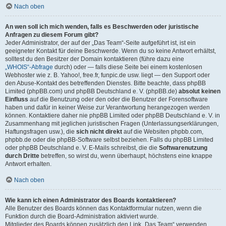
Nach oben
An wen soll ich mich wenden, falls es Beschwerden oder juristische
Anfragen zu diesem Forum gibt?
Jeder Administrator, der auf der „Das Team“-Seite aufgeführt ist, ist ein
geeigneter Kontakt für deine Beschwerde. Wenn du so keine Antwort erhältst,
solltest du den Besitzer der Domain kontaktieren (führe dazu eine
„WHOIS“-Abfrage
durch) oder — falls diese Seite bei einem kostenlosen
Webhoster wie z. B. Yahoo!, free.fr, funpic.de usw. liegt — den Support oder
den Abuse-Kontakt des betreffenden Dienstes. Bitte beachte, dass phpBB
Limited (phpBB.com) und phpBB Deutschland e. V. (phpBB.de)
absolut keinen
Einfluss
auf die Benutzung oder den oder die Benutzer der Forensoftware
haben und dafür in keiner Weise zur Verantwortung herangezogen werden
können. Kontaktiere daher nie phpBB Limited oder phpBB Deutschland e. V. in
Zusammenhang mit jeglichen juristischen Fragen (Unterlassungserklärungen,
Haftungsfragen usw.), die
sich nicht direkt
auf die Websiten phpbb.com,
phpbb.de oder die phpBB-Software selbst beziehen. Falls du phpBB Limited
oder phpBB Deutschland e. V. E-Mails schreibst, die die
Softwarenutzung
durch Dritte
betreffen, so wirst du, wenn überhaupt, höchstens eine knappe
Antwort erhalten.
Nach oben
Wie kann ich einen Administrator des Boards kontaktieren?
Alle Benutzer des Boards können das Kontaktformular nutzen, wenn die
Funktion durch die Board-Administration aktiviert wurde.
Mitglieder des Boards können zusätzlich den Link „Das Team“ verwenden.