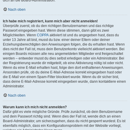
dich an die Board-Administration.
Nach oben
Ich habe mich registriert, kann mich aber nicht anmelden!
Überprüfe zuerst, ob du den richtigen Benutzernamen und das richtige
Passwort eingegeben hast. Wenn diese stimmen, dann gibt es zwei
Möglichkeiten. Wenn
COPPA
aktiviert ist und du angegeben hast, dass du
unter 13 Jahre alt bist, musst du bzw. einer deiner Eltern oder deiner
Erziehungsberechtigten den Anweisungen folgen, die du erhalten hast. Wenn
dies nicht der Fall ist, muss dein Benutzerkonto vielleicht aktiviert werden. Bei
einigen Boards müssen alle neu angemeldeten Mitglieder erst freigeschaltet
werden – entweder musst du dies selbst erledigen oder ein Administrator. Bei
der Registrierung wurde dir mitgeteilt, ob eine Aktivierung nötig ist oder nicht.
Wenn du eine E-Mail erhalten hast, folge den dort enthaltenen Anweisungen.
Ansonsten prüfe, ob du deine E-Mail-Adresse korrekt eingegeben hast oder
die E-Mail von einem Spam-Filter blockiert wurde. Wenn du dir sicher bist,
dass deine E-Mail-Adresse korrekt eingegeben wurde, dann kontaktiere einen
Administrator.
Nach oben
Warum kann ich mich nicht anmelden?
Dafür gibt es viele mögliche Gründe. Prüfe zunächst, ob dein Benutzername
und dein Passwort richtig sind. Wenn dies der Fall ist, wende dich an einen
Board-Administrator, um sicherzugehen, dass du nicht gesperrt wurdest. Es ist
ebenfalls möglich, dass ein Konfigurationsproblem mit der Website vorliegt,