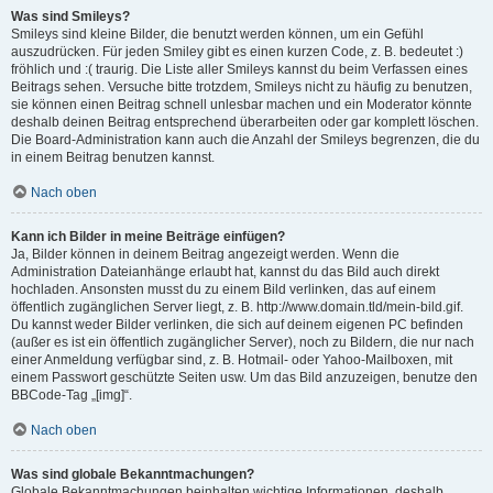
Was sind Smileys?
Smileys sind kleine Bilder, die benutzt werden können, um ein Gefühl
auszudrücken. Für jeden Smiley gibt es einen kurzen Code, z. B. bedeutet :)
fröhlich und :( traurig. Die Liste aller Smileys kannst du beim Verfassen eines
Beitrags sehen. Versuche bitte trotzdem, Smileys nicht zu häufig zu benutzen,
sie können einen Beitrag schnell unlesbar machen und ein Moderator könnte
deshalb deinen Beitrag entsprechend überarbeiten oder gar komplett löschen.
Die Board-Administration kann auch die Anzahl der Smileys begrenzen, die du
in einem Beitrag benutzen kannst.
Nach oben
Kann ich Bilder in meine Beiträge einfügen?
Ja, Bilder können in deinem Beitrag angezeigt werden. Wenn die
Administration Dateianhänge erlaubt hat, kannst du das Bild auch direkt
hochladen. Ansonsten musst du zu einem Bild verlinken, das auf einem
öffentlich zugänglichen Server liegt, z. B. http://www.domain.tld/mein-bild.gif.
Du kannst weder Bilder verlinken, die sich auf deinem eigenen PC befinden
(außer es ist ein öffentlich zugänglicher Server), noch zu Bildern, die nur nach
einer Anmeldung verfügbar sind, z. B. Hotmail- oder Yahoo-Mailboxen, mit
einem Passwort geschützte Seiten usw. Um das Bild anzuzeigen, benutze den
BBCode-Tag „[img]“.
Nach oben
Was sind globale Bekanntmachungen?
Globale Bekanntmachungen beinhalten wichtige Informationen, deshalb