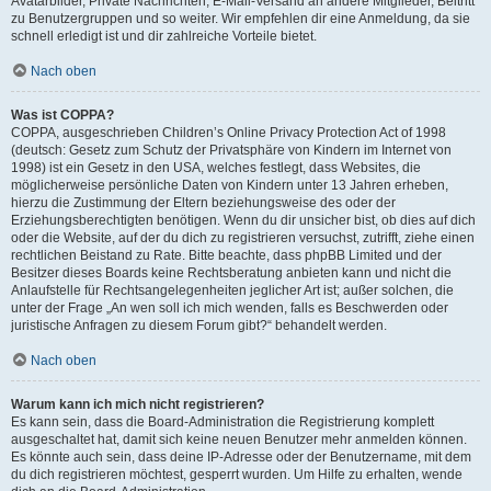
Avatarbilder, Private Nachrichten, E-Mail-Versand an andere Mitglieder, Beitritt
zu Benutzergruppen und so weiter. Wir empfehlen dir eine Anmeldung, da sie
schnell erledigt ist und dir zahlreiche Vorteile bietet.
Nach oben
Was ist COPPA?
COPPA, ausgeschrieben Children’s Online Privacy Protection Act of 1998
(deutsch: Gesetz zum Schutz der Privatsphäre von Kindern im Internet von
1998) ist ein Gesetz in den USA, welches festlegt, dass Websites, die
möglicherweise persönliche Daten von Kindern unter 13 Jahren erheben,
hierzu die Zustimmung der Eltern beziehungsweise des oder der
Erziehungsberechtigten benötigen. Wenn du dir unsicher bist, ob dies auf dich
oder die Website, auf der du dich zu registrieren versuchst, zutrifft, ziehe einen
rechtlichen Beistand zu Rate. Bitte beachte, dass phpBB Limited und der
Besitzer dieses Boards keine Rechtsberatung anbieten kann und nicht die
Anlaufstelle für Rechtsangelegenheiten jeglicher Art ist; außer solchen, die
unter der Frage „An wen soll ich mich wenden, falls es Beschwerden oder
juristische Anfragen zu diesem Forum gibt?“ behandelt werden.
Nach oben
Warum kann ich mich nicht registrieren?
Es kann sein, dass die Board-Administration die Registrierung komplett
ausgeschaltet hat, damit sich keine neuen Benutzer mehr anmelden können.
Es könnte auch sein, dass deine IP-Adresse oder der Benutzername, mit dem
du dich registrieren möchtest, gesperrt wurden. Um Hilfe zu erhalten, wende