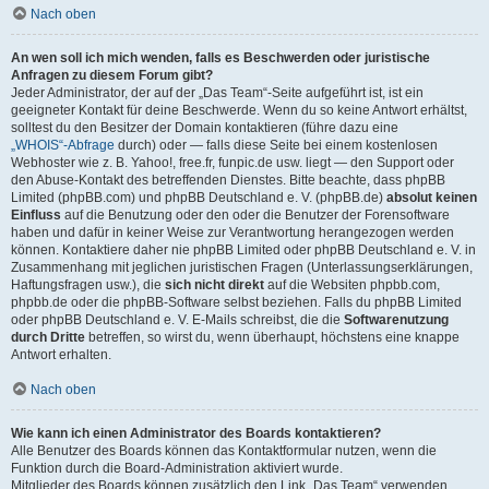
Nach oben
An wen soll ich mich wenden, falls es Beschwerden oder juristische
Anfragen zu diesem Forum gibt?
Jeder Administrator, der auf der „Das Team“-Seite aufgeführt ist, ist ein
geeigneter Kontakt für deine Beschwerde. Wenn du so keine Antwort erhältst,
solltest du den Besitzer der Domain kontaktieren (führe dazu eine
„WHOIS“-Abfrage
durch) oder — falls diese Seite bei einem kostenlosen
Webhoster wie z. B. Yahoo!, free.fr, funpic.de usw. liegt — den Support oder
den Abuse-Kontakt des betreffenden Dienstes. Bitte beachte, dass phpBB
Limited (phpBB.com) und phpBB Deutschland e. V. (phpBB.de)
absolut keinen
Einfluss
auf die Benutzung oder den oder die Benutzer der Forensoftware
haben und dafür in keiner Weise zur Verantwortung herangezogen werden
können. Kontaktiere daher nie phpBB Limited oder phpBB Deutschland e. V. in
Zusammenhang mit jeglichen juristischen Fragen (Unterlassungserklärungen,
Haftungsfragen usw.), die
sich nicht direkt
auf die Websiten phpbb.com,
phpbb.de oder die phpBB-Software selbst beziehen. Falls du phpBB Limited
oder phpBB Deutschland e. V. E-Mails schreibst, die die
Softwarenutzung
durch Dritte
betreffen, so wirst du, wenn überhaupt, höchstens eine knappe
Antwort erhalten.
Nach oben
Wie kann ich einen Administrator des Boards kontaktieren?
Alle Benutzer des Boards können das Kontaktformular nutzen, wenn die
Funktion durch die Board-Administration aktiviert wurde.
Mitglieder des Boards können zusätzlich den Link „Das Team“ verwenden.